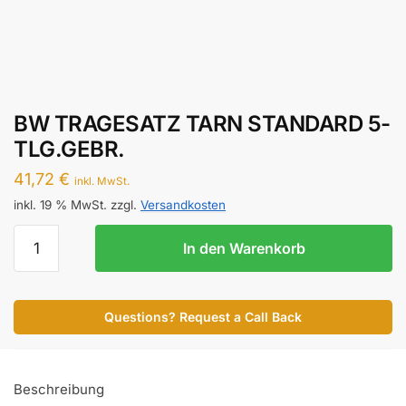
BW TRAGESATZ TARN STANDARD 5-
TLG.GEBR.
41,72
€
inkl. MwSt.
inkl. 19 % MwSt.
zzgl.
Versandkosten
BW
In den Warenkorb
TRAGESATZ
TARN
STANDARD
Questions? Request a Call Back
5-
TLG.GEBR.
Menge
Beschreibung