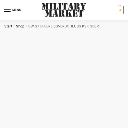
Skip
Skip
to
to
MENU
0
navigation
content
Start
Shop
BW STIEFELREISSVERSCHLUSS KSK GEBR.
/
/