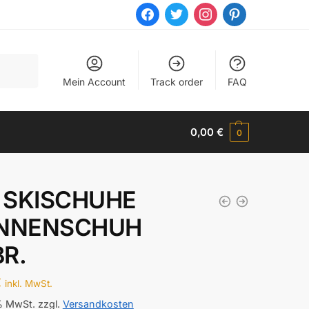
facebook
twitter
instagram
pinterest
Mein Account
Track order
FAQ
0,00
€
0
 SKISCHUHE
INNENSCHUH
R.
€
inkl. MwSt.
 % MwSt.
zzgl.
Versandkosten