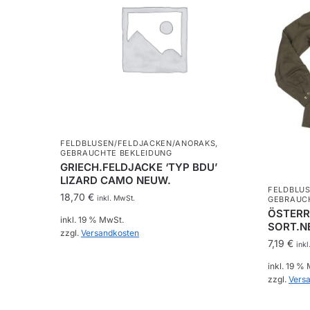
FELDBLUSEN/FELDJACKEN/ANORAKS
,
GEBRAUCHTE BEKLEIDUNG
GRIECH.FELDJACKE ‘TYP BDU’
LIZARD CAMO NEUW.
FELDBLU
18,70
€
inkl. MwSt.
GEBRAUC
ÖSTERR.
inkl. 19 % MwSt.
SORT.N
zzgl.
Versandkosten
7,19
€
inkl
inkl. 19 %
zzgl.
Vers