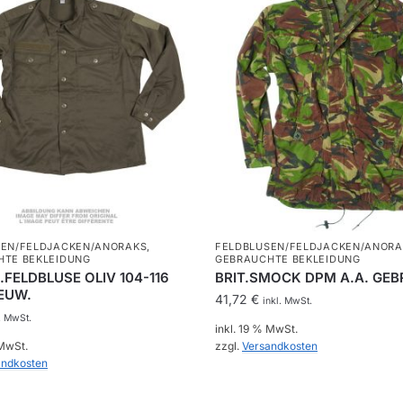
SEN/FELDJACKEN/ANORAKS
,
FELDBLUSEN/FELDJACKEN/ANORA
HTE BEKLEIDUNG
GEBRAUCHTE BEKLEIDUNG
FELDBLUSE OLIV 104-116
BRIT.SMOCK DPM A.A. GEB
EUW.
41,72
€
inkl. MwSt.
. MwSt.
inkl. 19 % MwSt.
 MwSt.
zzgl.
Versandkosten
andkosten