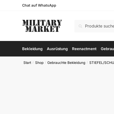
Skip
Skip
Chat auf WhatsApp
to
to
navigation
content
Suchen
Suchen
nach:
Bekleidung
Ausrüstung
Reenactment
Gebrau
Start
Shop
Gebrauchte Bekleidung
STIEFEL/SCH
/
/
/