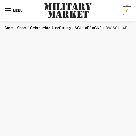
Skip
Skip
to
to
MENU
0
navigation
content
Start
Shop
Gebrauchte Ausrüstung
SCHLAFSÄCKE
BW SCHLAFSACKBEZUG CARINTHIA®GORETEX OLIV GEBR.
/
/
/
/