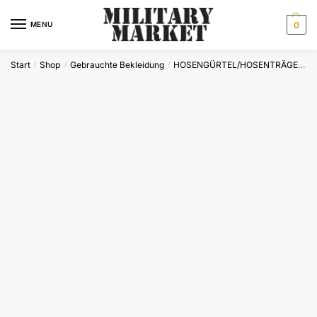
Skip
Skip
to
to
MENU
0
navigation
content
Start
Shop
Gebrauchte Bekleidung
HOSENGÜRTEL/HOSENTRÄGER
/
/
/