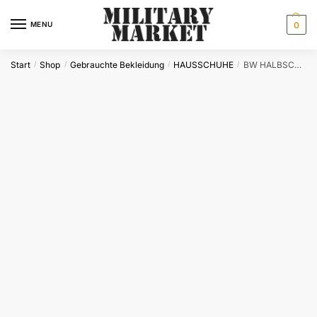
Skip
Skip
to
to
MENU
0
navigation
content
Start
Shop
Gebrauchte Bekleidung
HAUSSCHUHE
BW HALBSCHUHE LEDER SCHWARZ NEUW.
/
/
/
/