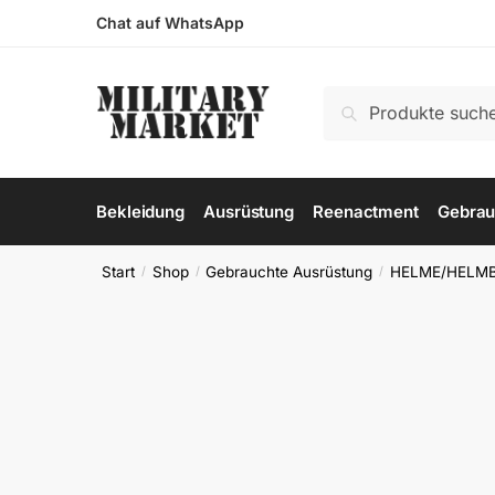
Skip
Skip
Chat auf WhatsApp
to
to
navigation
content
Suchen
Suchen
nach:
Bekleidung
Ausrüstung
Reenactment
Gebrau
Start
Shop
Gebrauchte Ausrüstung
HELME/HELM
/
/
/