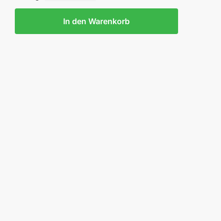
In den Warenkorb
HTSHELM
R
AG