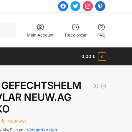
facebook
twitter
instagram
pinterest
Mein Account
Track order
FAQ
0,00
€
0
 GEFECHTSHELM
VLAR NEUW.AG
KO
5
€
inkl. MwSt.
 % MwSt.
zzgl.
Versandkosten