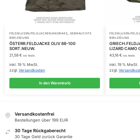
,
FELDBLUSEN/FELDJACKEN/ANORAKS
GEBRAUCHTE
FELDBLUSEN/FELD
BEKLEIDUNG
BEKLEIDUNG
ÖSTERR.FELDJACKE OLIV 88-100
GRIECH.FELDJ
SORT.NEUW.
LIZARD CAMO 
21,58
€
43,16
€
inkl. MwSt.
inkl. MwSt.
inkl. 19 % MwSt.
inkl. 19 % MwSt.
zzgl.
Versandkosten
zzgl.
Versandkos
In den Warenkorb
Versandkostenfrei
Bestellungen über 199 EUR
30 Tage Rückgaberecht
30 Tage Geld zurück Garantie