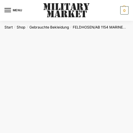
Skip
Skip
to
to
MENU
0
navigation
content
Start
Shop
Gebrauchte Bekleidung
FELDHOSEN/AB 1154 MARINEHOSEN
/
/
/