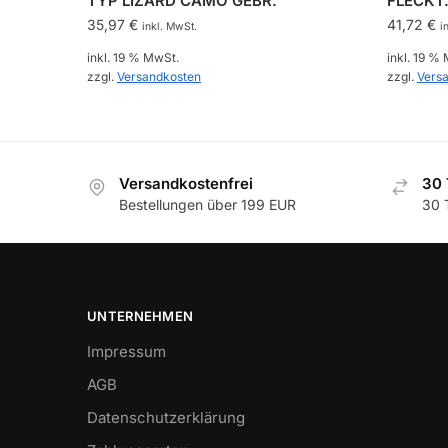
TYP LIZARD CAMO GEBR.
FLECKT
35,97
€
41,72
€
inkl. MwSt.
i
inkl. 19 % MwSt.
inkl. 19 %
zzgl.
Versandkosten
zzgl.
Vers
Versandkostenfrei
30 
Bestellungen über 199 EUR
30 
UNTERNEHMEN
Impressum
AGB
Datenschutzerklärung