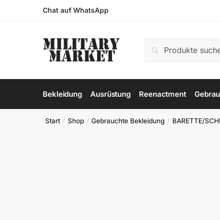
Skip
Skip
Chat auf WhatsApp
to
to
navigation
content
Suchen
Suchen
nach:
Bekleidung
Ausrüstung
Reenactment
Gebrau
Start
Shop
Gebrauchte Bekleidung
BARETTE/SCH
/
/
/