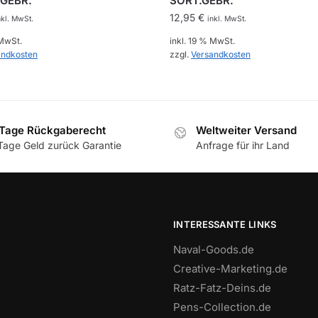
.GEBR.
SORT.GEBR.
12,95
€
nkl. MwSt.
inkl. MwSt.
 MwSt.
inkl. 19 % MwSt.
andkosten
zzgl.
Versandkosten
Tage Rückgaberecht
Weltweiter Versand
Tage Geld zurück Garantie
Anfrage für ihr Land
INTERESSANTE LINKS
Naval-Goods.de
Creative-Marketing.de
Ratz-Fatz-Deins.de
Pens-Collection.de