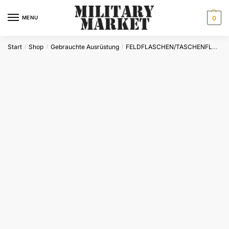
Skip
Skip
to
to
MENU
0
navigation
content
Start
Shop
Gebrauchte Ausrüstung
FELDFLASCHEN/TASCHENFLASCHEN/HYDRATIONPACKS
/
/
/